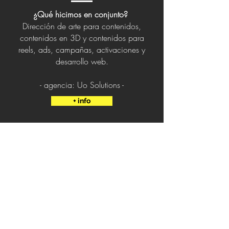
¿Qué hicimos en conjunto?
Dirección de arte para
contenidos
,
contenidos en 3D y contenidos para
reels,
ads, campañas, activaciones y
desarrollo web.
- agencia: Uo Solutions -
+ info