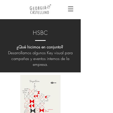
HSBC
¿Qué hicimos en conjunto?
Desarrollamos algunos Key visual para
campañas y eventos internos de la
empresa.