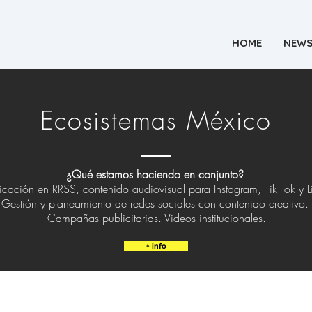
HOME
NEW
Ecosistemas México
¿Qué estamos haciendo en conjunto?
ación en RRSS, contenido audiovisual para Instagram, Tik Tok y L
Gestión y planeamiento de redes sociales con contenido creativo.
Campañas publicitarias. Videos institucionales.
+ info