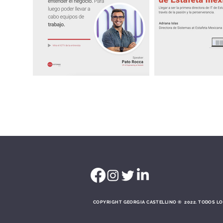
COPYRIGHT GEORGIA CASTELLINO ® 2022. TODOS L